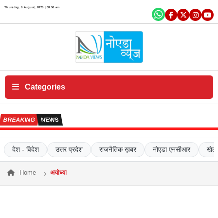
×
Thursday, 6 August, 2026 | 08:56 am
एं
ट
र
टे
न
में
Categories
ट
क
BREAKING
NEWS
रि
य
र
देश - विदेश
उत्तर प्रदेश
राजनैतिक ख़बर
नोएडा एनसीआर
खेल
सं
प
Home
अयोध्या
र्क
क
रें