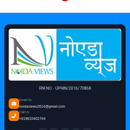
RNI NO. - UPHIN/2016/70868
Email Us
noidaviews2014@gmail.com
Call Us
+919810402764