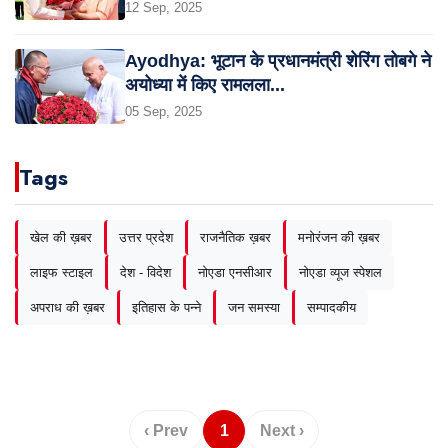
12 Sep, 2025
Ayodhya: भूटान के प्रधानमंत्री शेरिंग तोबगे ने
अयोध्या में किए रामलला...
05 Sep, 2025
Tags
खेल की ख़बर
उत्तर प्रदेश
राजनैतिक ख़बर
मनोरंजन की ख़बर
लाइफ स्टाइल
देश - विदेश
नोएडा एनसीआर
नोएडा व्यूज स्पेशल
अपराध की ख़बर
इतिहास के पन्ने
जन समस्या
सम्पादकीय
‹ Prev
1
Next ›