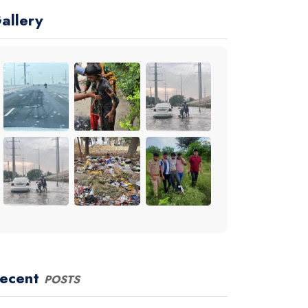
allery
ecent
POSTS