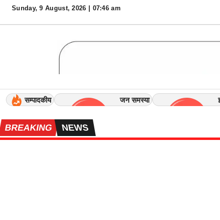
Sunday, 9 August, 2026 | 07:47 am
×
एं
ट
र
टे
न
में
ट
सम्पादकीय
जन समस्या
क
रि
BREAKING
NEWS
य
र
सं
प
र्क
क
रें