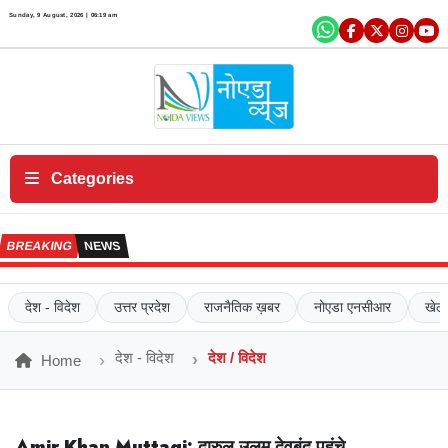
×
Sunday, 9 August, 2026 | 06:19 am
एं
ट
र
टे
न
में
Categories
ट
क
BREAKING
NEWS
रि
य
र
देश - विदेश
उत्तर प्रदेश
राजनैतिक ख़बर
नोएडा एनसीआर
खेल
सं
प
देश - विदेश
देश / विदेश
Home
र्क
क
रें
Amir Khan Muttaqi:
दारुल उलूम देवबंद पहुंचे