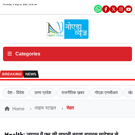
×
Thursday, 6 August, 2026 | 12:51 am
एं
ट
र
टे
न
में
Categories
ट
क
BREAKING
NEWS
रि
य
र
देश - विदेश
उत्तर प्रदेश
राजनैतिक ख़बर
नोएडा एनसीआर
खेल
सं
प
लाइफ स्टाइल
सेहत
Home
र्क
क
रें
Health:
जापान में फ्लू की तूफानी बढ़त!
वायरस म्यूटेशन से