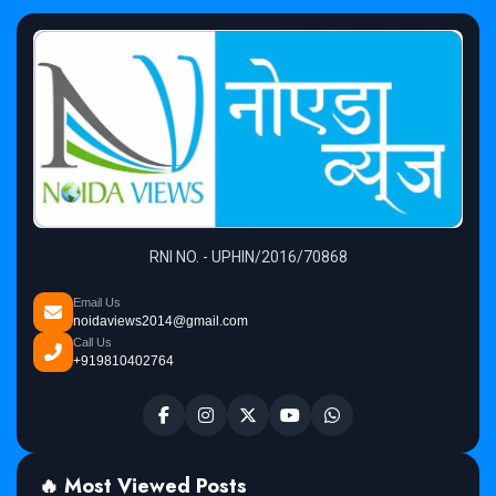
RNI NO. - UPHIN/2016/70868
Email Us
noidaviews2014@gmail.com
Call Us
+919810402764
🔥 Most Viewed Posts