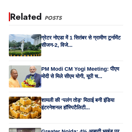
Related
POSTS
ग्रेटर नोएडा में 1 सितंबर से ग्रामीण टूर्नामेंट
सीजन-2, विजे...
PM Modi CM Yogi Meeting: पीएम
मोदी से मिले सीएम योगी, यूपी च...
शामली की ‘पलंग तोड़’ मिठाई बनी इंडिया
इंटरनेशनल हॉस्पिटैलिटी...
Greater Noida: 4% आबादी भूखंड पर