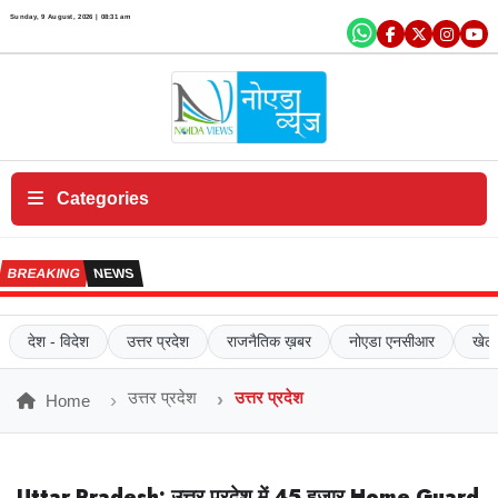
×
Sunday, 9 August, 2026 | 08:31 am
एं
ट
र
टे
न
में
Categories
ट
क
BREAKING
NEWS
रि
य
र
देश - विदेश
उत्तर प्रदेश
राजनैतिक ख़बर
नोएडा एनसीआर
खेल
सं
प
उत्तर प्रदेश
उत्तर प्रदेश
Home
र्क
क
रें
Uttar Pradesh:
उत्तर प्रदेश में 45 हजार Home Guard