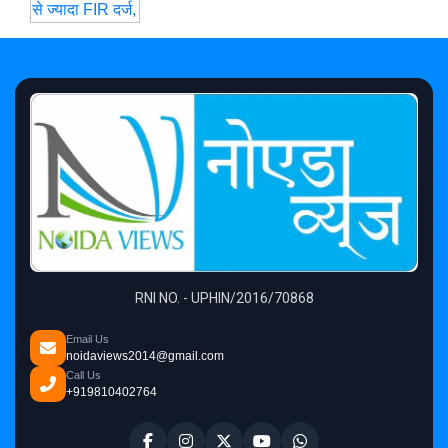
RNI NO. - UPHIN/2016/70868
Email Us
noidaviews2014@gmail.com
Call Us
+919810402764