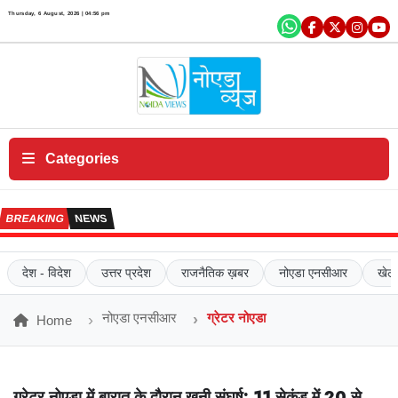
×
Thursday, 6 August, 2026 | 04:56 pm
एं
ट
र
टे
न
में
Categories
ट
क
BREAKING
NEWS
रि
य
र
देश - विदेश
उत्तर प्रदेश
राजनैतिक ख़बर
नोएडा एनसीआर
खेल
सं
प
नोएडा एनसीआर
ग्रेटर नोएडा
Home
र्क
क
रें
ग्रेटर नोएडा में बारात के दौरान खूनी संघर्ष:
11 सेकंड में 20 से