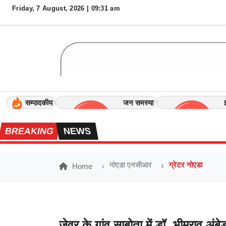
Friday, 7 August, 2026 | 09:31 am
×
एं
ट
र
टे
न
में
ट
सम्पादकीय
जन समस्या
क
रि
BREAKING
NEWS
य
र
नोएडा एनसीआर
ग्रेटर नोएडा
Home
सं
प
र्क
क
रें
जेवर के गांव साबोता में डॉ. भीमराव अंबे