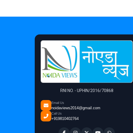
RNI NO. - UPHIN/2016/70868
Email Us
noidaviews2014@gmail.com
Call Us
+919810402764