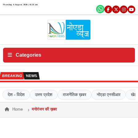
×
Thursday, 6 August, 2026 | 01:21 am
एं
ट
र
टे
न
में
Categories
ट
क
BREAKING
NEWS
रि
य
र
देश - विदेश
उत्तर प्रदेश
राजनैतिक ख़बर
नोएडा एनसीआर
खेल
सं
प
Home
मनोरंजन की ख़बर
र्क
क
रें