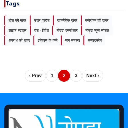
Tags
खेल की ख़बर
उत्तर प्रदेश
राजनैतिक ख़बर
मनोरंजन की ख़बर
लाइफ स्टाइल
देश - विदेश
नोएडा एनसीआर
नोएडा व्यूज स्पेशल
अपराध की ख़बर
इतिहास के पन्ने
जन समस्या
सम्पादकीय
‹ Prev
1
2
3
Next ›